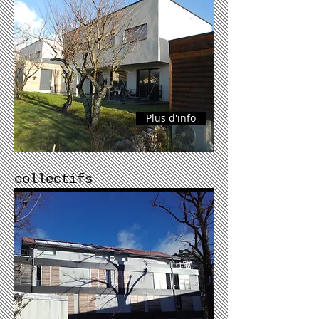
Plus d'info
collectifs