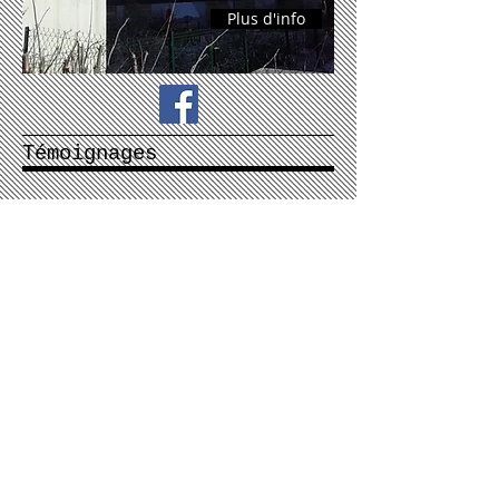
Plus d'info
Témoignages
“Merci pour avoir
transformé notre cadre
de vie. L'architecture
se vit au quotidien et
nous en profitons
chaque jour."