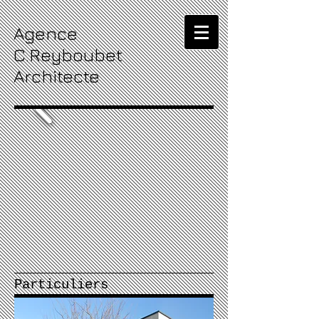
Agence
C.Reyboubet
Architecte
Particuliers